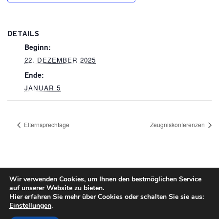
DETAILS
Beginn:
22. DEZEMBER 2025
Ende:
JANUAR 5
Elternsprechtage
Zeugniskonferenzen
Wir verwenden Cookies, um Ihnen den bestmöglichen Service
auf unserer Website zu bieten.
Hier erfahren Sie mehr über Cookies oder schalten Sie sie aus:
Einstellungen
.
Copyright © 2026 Grundschule Ostrhauderfehn
–
OnePress
Theme von FameThemes