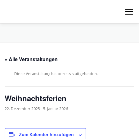
Zum
Inhalt
Menü
springen
START
UNSERE SCHULE
FÜR ELTERN
« Alle Veranstaltungen
FÜR SCHÜLER
AKTUELLES
TERMINE
Diese Veranstaltung hat bereits stattgefunden.
PRÄVENTION
Weihnachtsferien
22. Dezember 2025
-
5. Januar 2026
Zum Kalender hinzufügen